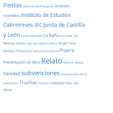
Fiestas
Incendio
Guerrilla antifranquista
Instituto de Estudios
incendios
Junta de Castilla
Cabreireses-IEC
y León
La Baña
Las
Juntas Vecinales
La Cuesta
Mujer rural
Médulas
llionés
macroproyectos eólicos
Pizarra
Médulas
Patrimonio
patrimonio cultural
Relato
Presentación de libro
Roberto Matías
subvenciones
Sanidad
subvenciones obras
Truchas
Valdavido
Villar del
Turismo
subvención
Monte