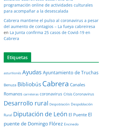
programación online de actividades culturales
para acompañar a la desescalada
Cabrera mantiene el pulso al coronavirus a pesar
del aumento de contagios – La fueya cabreiresa
en
La Junta confirma 25 casos de Covid-19 en
Cabrera
Etiquetas
Ayudas
Ayuntamiento de Truchas
asturllionés
Cabrera
Bibliobús
Canales
Benuza
Romanos
coronavirus
Crisis Coronavirus
carreteras
Desarrollo rural
Despoblación
Despoblación
Diputación de León
El
El Puente
Rural
puente de Domingo Flórez
Encinedo