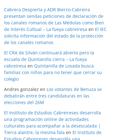
Cabrera Despierta y ADR Bierzo-Cabreira
presentan sendas peticiones de declaración de
los canales romanos de Las Médulas como Bien
de Interés Cultual – La fueya cabreiresa
en
El IEC
solicita información del estado de la protección
de los canales romanos
El CRA de Silván continuará abierto pero la
escuela de Quintanilla cierra – La fueya
cabreiresa
en
Quintanilla de Losada busca
familias con niños para no tener que cerrar su
colegio
Andres gonzalez
en
Los votantes de Benuza se
debatirán entre tres candidaturas en las
elecciones del 26M
El Instituto de Estudios Cabreireses desarrolla
una programación online de actividades
culturales para acompañar a la desescalada |
Tierra alantre, la mesma fala
en
El Instituto de
Estudios Cabreireses desarrolla una