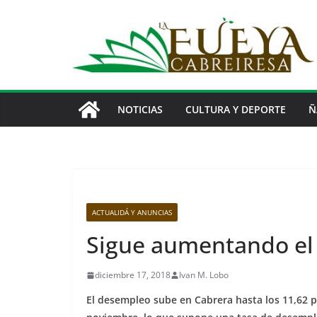
Saltar
al
contenido
NOTICIAS
CULTURA Y DEPORTE
Ñ
ACTUALIDÁ Y ANUNCIAS
Sigue aumentando el
diciembre 17, 2018
Ivan M. Lobo
El desempleo sube en Cabrera hasta los 11,62 