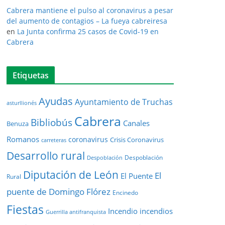
Cabrera mantiene el pulso al coronavirus a pesar
del aumento de contagios – La fueya cabreiresa
en
La Junta confirma 25 casos de Covid-19 en
Cabrera
Etiquetas
Ayudas
Ayuntamiento de Truchas
asturllionés
Cabrera
Bibliobús
Canales
Benuza
Romanos
coronavirus
Crisis Coronavirus
carreteras
Desarrollo rural
Despoblación
Despoblación
Diputación de León
El
El Puente
Rural
puente de Domingo Flórez
Encinedo
Fiestas
Incendio
incendios
Guerrilla antifranquista