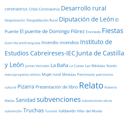
Desarrollo rural
coronavirus
Crisis Coronavirus
Diputación de León
El
Despoblación Rural
Despoblación
Fiestas
El puente de Domingo Flórez
Puente
Encinedo
Instituto de
Incendio
incendios
Guerrilla antifranquista
Junta de Castilla
Estudios Cabreireses-IEC
y León
La Baña
Las Médulas
llionés
Juntas Vecinales
La Cuesta
Mujer rural
Médulas
Patrimonio
macroproyectos eólicos
patrimonio
Relato
Pizarra
Presentación de libro
cultural
Roberto
subvenciones
Sanidad
Matías
subvenciones obras
Truchas
Valdavido
Villar del Monte
Turismo
subvención