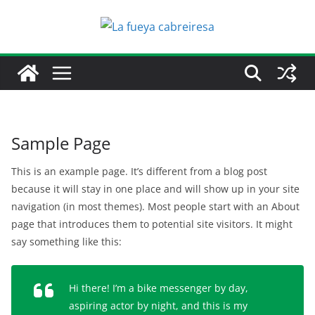
Saltar
al
contenido
Sample Page
This is an example page. It’s different from a blog post
because it will stay in one place and will show up in your site
navigation (in most themes). Most people start with an About
page that introduces them to potential site visitors. It might
say something like this:
Hi there! I’m a bike messenger by day,
aspiring actor by night, and this is my