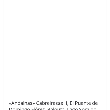
«Andainas» Cabreiresas II, El Puente de
Domingo Flórez, Balouta, Lago Somido,