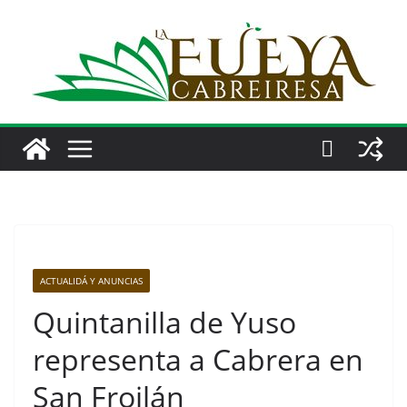
Saltar
al
contenido
ACTUALIDÁ Y ANUNCIAS
Quintanilla de Yuso
representa a Cabrera en
San Froilán