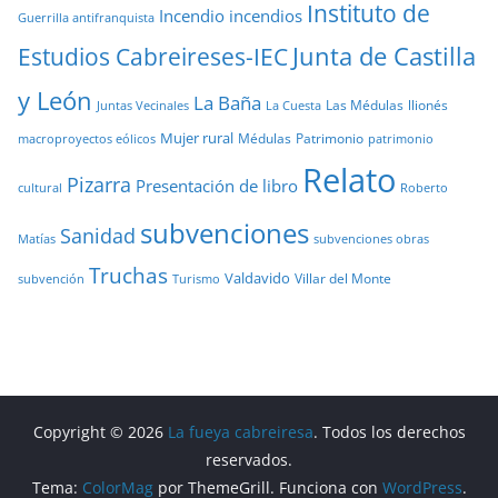
Instituto de
Incendio
incendios
Guerrilla antifranquista
Junta de Castilla
Estudios Cabreireses-IEC
y León
La Baña
Las Médulas
llionés
Juntas Vecinales
La Cuesta
Mujer rural
Médulas
Patrimonio
macroproyectos eólicos
patrimonio
Relato
Pizarra
Presentación de libro
cultural
Roberto
subvenciones
Sanidad
Matías
subvenciones obras
Truchas
Valdavido
Villar del Monte
Turismo
subvención
Copyright © 2026
La fueya cabreiresa
. Todos los derechos
reservados.
Tema:
ColorMag
por ThemeGrill. Funciona con
WordPress
.