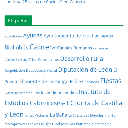
confirma 25 casos de Covid-19 en Cabrera
Etiquetas
Ayudas
Ayuntamiento de Truchas
Benuza
asturllionés
Cabrera
Bibliobús
Canales Romanos
carreteras
Desarrollo rural
coronavirus
Crisis Coronavirus
Diputación de León
El
Despoblación Rural
Despoblación
Fiestas
El puente de Domingo Flórez
Puente
Encinedo
Instituto de
Incendio
incendios
Guerrilla antifranquista
Junta de Castilla
Estudios Cabreireses-IEC
y León
La Baña
Las Médulas
llionés
Juntas Vecinales
La Cuesta
Mujer rural
Médulas
Patrimonio
macroproyectos eólicos
patrimonio