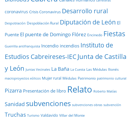
carreteras
Desarrollo rural
coronavirus
Crisis Coronavirus
Diputación de León
El
Despoblación Rural
Despoblación
Fiestas
El puente de Domingo Flórez
Puente
Encinedo
Instituto de
Incendio
incendios
Guerrilla antifranquista
Junta de Castilla
Estudios Cabreireses-IEC
y León
La Baña
Las Médulas
llionés
Juntas Vecinales
La Cuesta
Mujer rural
Médulas
Patrimonio
macroproyectos eólicos
patrimonio cultural
Relato
Pizarra
Presentación de libro
Roberto Matías
subvenciones
Sanidad
subvenciones obras
subvención
Truchas
Valdavido
Villar del Monte
Turismo