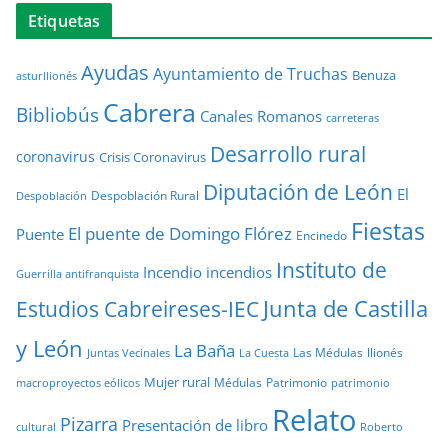
Etiquetas
Ayudas
Ayuntamiento de Truchas
Benuza
asturllionés
Cabrera
Bibliobús
Canales Romanos
carreteras
Desarrollo rural
coronavirus
Crisis Coronavirus
Diputación de León
El
Despoblación Rural
Despoblación
Fiestas
El puente de Domingo Flórez
Puente
Encinedo
Instituto de
Incendio
incendios
Guerrilla antifranquista
Junta de Castilla
Estudios Cabreireses-IEC
y León
La Baña
Las Médulas
llionés
Juntas Vecinales
La Cuesta
Mujer rural
Médulas
Patrimonio
macroproyectos eólicos
patrimonio
Relato
Pizarra
Presentación de libro
cultural
Roberto