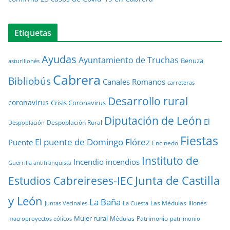
Etiquetas
Ayudas
Ayuntamiento de Truchas
Benuza
asturllionés
Cabrera
Bibliobús
Canales Romanos
carreteras
Desarrollo rural
coronavirus
Crisis Coronavirus
Diputación de León
El
Despoblación Rural
Despoblación
Fiestas
El puente de Domingo Flórez
Puente
Encinedo
Instituto de
Incendio
incendios
Guerrilla antifranquista
Junta de Castilla
Estudios Cabreireses-IEC
y León
La Baña
Las Médulas
llionés
Juntas Vecinales
La Cuesta
Mujer rural
Médulas
Patrimonio
macroproyectos eólicos
patrimonio