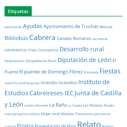
Etiquetas
Ayudas
Ayuntamiento de Truchas
Benuza
asturllionés
Cabrera
Bibliobús
Canales Romanos
carreteras
Desarrollo rural
coronavirus
Crisis Coronavirus
Diputación de León
El
Despoblación Rural
Despoblación
Fiestas
El puente de Domingo Flórez
Puente
Encinedo
Instituto de
Incendio
incendios
Guerrilla antifranquista
Junta de Castilla
Estudios Cabreireses-IEC
y León
La Baña
Las Médulas
llionés
Juntas Vecinales
La Cuesta
Mujer rural
Médulas
Patrimonio
macroproyectos eólicos
patrimonio
Relato
Pizarra
Presentación de libro
cultural
Roberto