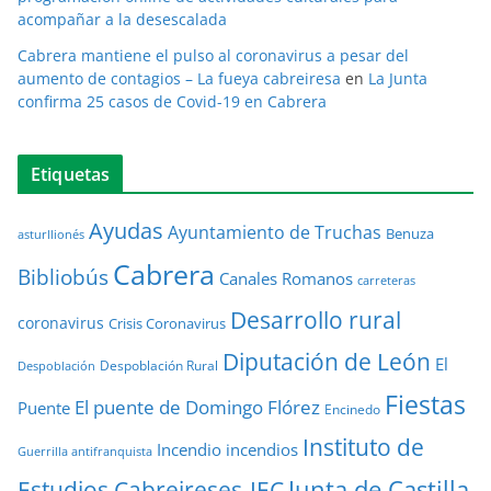
acompañar a la desescalada
Cabrera mantiene el pulso al coronavirus a pesar del
aumento de contagios – La fueya cabreiresa
en
La Junta
confirma 25 casos de Covid-19 en Cabrera
Etiquetas
Ayudas
Ayuntamiento de Truchas
Benuza
asturllionés
Cabrera
Bibliobús
Canales Romanos
carreteras
Desarrollo rural
coronavirus
Crisis Coronavirus
Diputación de León
El
Despoblación Rural
Despoblación
Fiestas
El puente de Domingo Flórez
Puente
Encinedo
Instituto de
Incendio
incendios
Guerrilla antifranquista
Junta de Castilla
Estudios Cabreireses-IEC