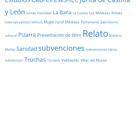
y León
La Baña
Las Médulas
llionés
Juntas Vecinales
La Cuesta
Mujer rural
Médulas
Patrimonio
macroproyectos eólicos
patrimonio
Relato
Pizarra
Presentación de libro
cultural
Roberto
subvenciones
Sanidad
Matías
subvenciones obras
Truchas
Valdavido
Villar del Monte
Turismo
subvención