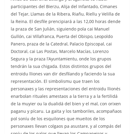
participantes del Bierzu, Alija del Infantado, Cimanes
del Tejar, Llamas de la Ribera, Riañu, Riellu y Velilla de
la Reina. El desfile prencipiará a las 12,00 horas dende
la praza de San Julián, siguiendo pola cai Manuel
Gullón, cai Villafranca, Puerta del Obispo, Leopoldo
Panero, praza de la Catedral, Palacio Episcopal, cai
Doctoral, cai Las Postas, Marcelo Macías, Lorenzo
Segura y la praza l’Ayuntamientu, onde los grupos
tendrán la sua chigada. Estos distintos grupos del
entroidu lliones van dir desfilando y faciendo la sua
representación. El simbolismu que traen los
personaxes y las representaciones del entroidu llionés
enarbolan rituales amestaos a la tierra y a la fertilidá
de la muyier ou la dualidá del bien y el mal, con orixen
paganu y pícaru. La gaita y los tamboriles, acompañaos
pol soníu de los esquilones que mueitos de los
personaxes llevan colgaos pa asustare, y al compás del
soníu de los palos que llevan los Campaneiros y