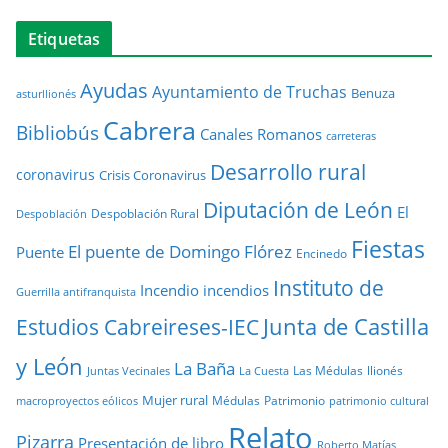
Etiquetas
Ayudas
Ayuntamiento de Truchas
Benuza
asturllionés
Cabrera
Bibliobús
Canales Romanos
carreteras
Desarrollo rural
coronavirus
Crisis Coronavirus
Diputación de León
El
Despoblación Rural
Despoblación
Fiestas
El puente de Domingo Flórez
Puente
Encinedo
Instituto de
Incendio
incendios
Guerrilla antifranquista
Junta de Castilla
Estudios Cabreireses-IEC
y León
La Baña
Las Médulas
llionés
Juntas Vecinales
La Cuesta
Mujer rural
Médulas
Patrimonio
macroproyectos eólicos
patrimonio cultural
Relato
Pizarra
Presentación de libro
Roberto Matías