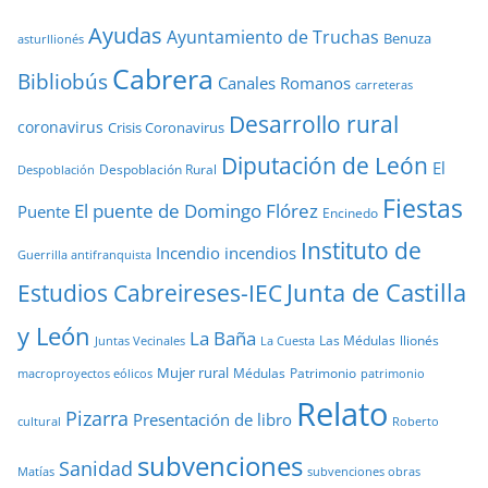
Ayudas
Ayuntamiento de Truchas
Benuza
asturllionés
Cabrera
Bibliobús
Canales Romanos
carreteras
Desarrollo rural
coronavirus
Crisis Coronavirus
Diputación de León
El
Despoblación Rural
Despoblación
Fiestas
El puente de Domingo Flórez
Puente
Encinedo
Instituto de
Incendio
incendios
Guerrilla antifranquista
Junta de Castilla
Estudios Cabreireses-IEC
y León
La Baña
Las Médulas
llionés
Juntas Vecinales
La Cuesta
Mujer rural
Médulas
Patrimonio
macroproyectos eólicos
patrimonio
Relato
Pizarra
Presentación de libro
cultural
Roberto
subvenciones
Sanidad
Matías
subvenciones obras