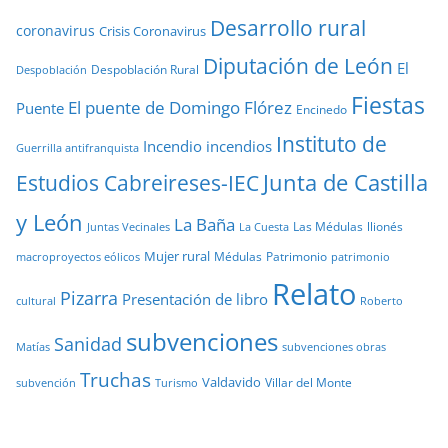
Desarrollo rural
coronavirus
Crisis Coronavirus
Diputación de León
El
Despoblación Rural
Despoblación
Fiestas
El puente de Domingo Flórez
Puente
Encinedo
Instituto de
Incendio
incendios
Guerrilla antifranquista
Junta de Castilla
Estudios Cabreireses-IEC
y León
La Baña
Las Médulas
llionés
Juntas Vecinales
La Cuesta
Mujer rural
Médulas
Patrimonio
macroproyectos eólicos
patrimonio
Relato
Pizarra
Presentación de libro
cultural
Roberto
subvenciones
Sanidad
Matías
subvenciones obras
Truchas
Valdavido
Villar del Monte
Turismo
subvención