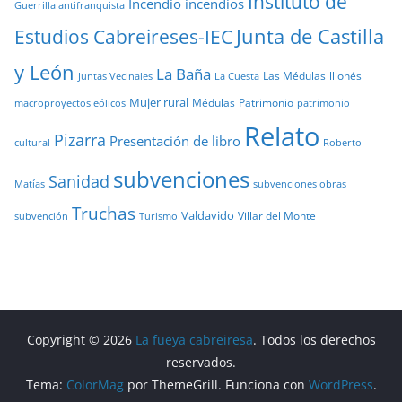
Instituto de
Incendio
incendios
Guerrilla antifranquista
Junta de Castilla
Estudios Cabreireses-IEC
y León
La Baña
Las Médulas
llionés
Juntas Vecinales
La Cuesta
Mujer rural
Médulas
Patrimonio
macroproyectos eólicos
patrimonio
Relato
Pizarra
Presentación de libro
cultural
Roberto
subvenciones
Sanidad
Matías
subvenciones obras
Truchas
Valdavido
Villar del Monte
Turismo
subvención
Copyright © 2026
La fueya cabreiresa
. Todos los derechos
reservados.
Tema:
ColorMag
por ThemeGrill. Funciona con
WordPress
.