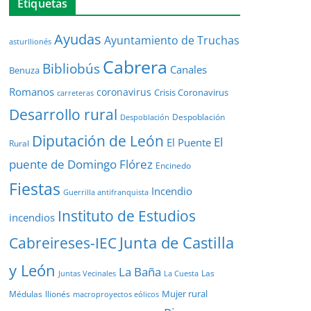
Etiquetas
Ayudas
Ayuntamiento de Truchas
asturllionés
Cabrera
Bibliobús
Canales
Benuza
Romanos
coronavirus
Crisis Coronavirus
carreteras
Desarrollo rural
Despoblación
Despoblación
Diputación de León
El
El Puente
Rural
puente de Domingo Flórez
Encinedo
Fiestas
Incendio
Guerrilla antifranquista
Instituto de Estudios
incendios
Junta de Castilla
Cabreireses-IEC
y León
La Baña
Las
Juntas Vecinales
La Cuesta
Mujer rural
Médulas
llionés
macroproyectos eólicos