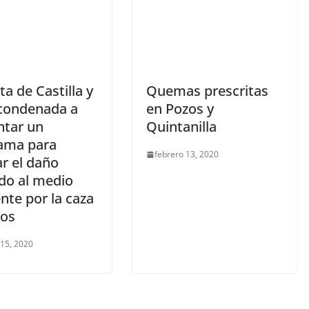
ta de Castilla y
Quemas prescritas
condenada a
en Pozos y
ntar un
Quintanilla
ama para
febrero 13, 2020
r el daño
do al medio
nte por la caza
bos
 15, 2020