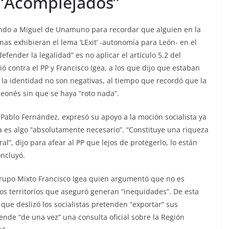
 “Acomplejados”
ando a Miguel de Unamuno para recordar que alguien en la
as exhibieran el lema ‘LExit’ -autonomía para León- en el
fender la legalidad” es no aplicar el artículo 5.2 del
ió contra el PP y Francisco Igea, a los que dijo que estaban
 la identidad no son negativas, al tiempo que recordó que la
leonés sin que se haya “roto nada”.
Pablo Fernández, expresó su apoyo a la moción socialista ya
a es algo “absolutamente necesario”. “Constituye una riqueza
al”, dijo para afear al PP que lejos de protegerlo, lo están
oncluyó.
 Grupo Mixto Francisco Igea quien argumentó que no es
ros territorios que aseguró generan “inequidades”. De esta
que deslizó los socialistas pretenden “exportar” sus
ende “de una vez” una consulta oficial sobre la Región