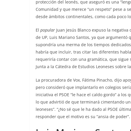
protección del leonés, que aseguró es una “leng
Comunidad y que merece “un respeto” pese a ser
desde ámbitos continentales, como cada poco lo
El
popular
Juan Jesús Blanco expuso la negativa de
de UP, Luis Mariano Santos, ya que argumentó qu
supondría una merma de los tiempos dedicados a 
habría que incluir, tras citar las diferentes habl
requeriría contar con una gramática, que sigue s
Junta a la Cátedra de Estudios Leoneses sobre l
La procuradora de Vox, Fátima Pinacho, dijo apo
pero consideró que implantarlo en colegios sería
iniciativa el PSOE “le hace el caldo gordo” a los 
lo que advirtió de que terminará cimentando un
leoneses”. “¿No sé que le ha dado al PSOE últim
responder que el motivo es su “ansia de poder”.