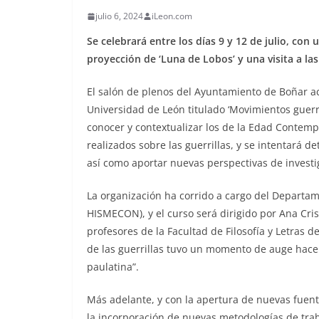
julio 6, 2024
iLeon.com
Se celebrará entre los días 9 y 12 de julio, co
proyección de ‘Luna de Lobos’ y una visita a l
El salón de plenos del Ayuntamiento de Boñar aco
Universidad de León titulado ‘Movimientos guerri
conocer y contextualizar los de la Edad Contemp
realizados sobre las guerrillas, y se intentará de
así como aportar nuevas perspectivas de investi
La organización ha corrido a cargo del Departam
HISMECON), y el curso será dirigido por Ana Cri
profesores de la Facultad de Filosofía y Letras 
de las guerrillas tuvo un momento de auge hac
paulatina”.
Más adelante, y con la apertura de nuevas fuent
la incorporación de nuevas metodologías de tra