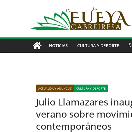
Saltar
al
contenido
NOTICIAS
CULTURA Y DEPORTE
Ñ
ACTUALIDÁ Y ANUNCIAS
CULTURA Y DEPORTE
Julio Llamazares ina
verano sobre movimie
contemporáneos