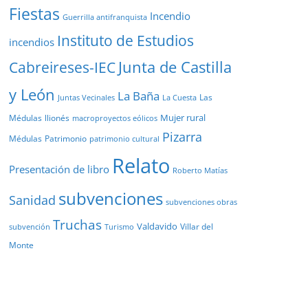
Fiestas
Incendio
Guerrilla antifranquista
Instituto de Estudios
incendios
Junta de Castilla
Cabreireses-IEC
y León
La Baña
Las
Juntas Vecinales
La Cuesta
Mujer rural
Médulas
llionés
macroproyectos eólicos
Pizarra
Médulas
Patrimonio
patrimonio cultural
Relato
Presentación de libro
Roberto Matías
subvenciones
Sanidad
subvenciones obras
Truchas
Valdavido
Villar del
Turismo
subvención
Monte