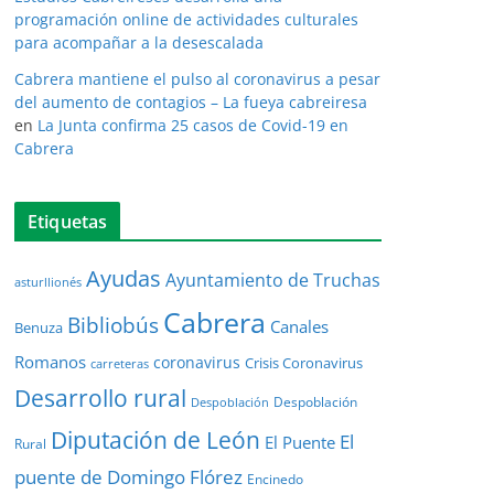
programación online de actividades culturales
para acompañar a la desescalada
Cabrera mantiene el pulso al coronavirus a pesar
del aumento de contagios – La fueya cabreiresa
en
La Junta confirma 25 casos de Covid-19 en
Cabrera
Etiquetas
Ayudas
Ayuntamiento de Truchas
asturllionés
Cabrera
Bibliobús
Canales
Benuza
Romanos
coronavirus
Crisis Coronavirus
carreteras
Desarrollo rural
Despoblación
Despoblación
Diputación de León
El
El Puente
Rural
puente de Domingo Flórez
Encinedo