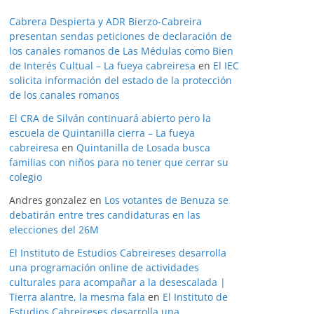
Cabrera Despierta y ADR Bierzo-Cabreira
presentan sendas peticiones de declaración de
los canales romanos de Las Médulas como Bien
de Interés Cultual – La fueya cabreiresa
en
El IEC
solicita información del estado de la protección
de los canales romanos
El CRA de Silván continuará abierto pero la
escuela de Quintanilla cierra – La fueya
cabreiresa
en
Quintanilla de Losada busca
familias con niños para no tener que cerrar su
colegio
Andres gonzalez
en
Los votantes de Benuza se
debatirán entre tres candidaturas en las
elecciones del 26M
El Instituto de Estudios Cabreireses desarrolla
una programación online de actividades
culturales para acompañar a la desescalada |
Tierra alantre, la mesma fala
en
El Instituto de
Estudios Cabreireses desarrolla una