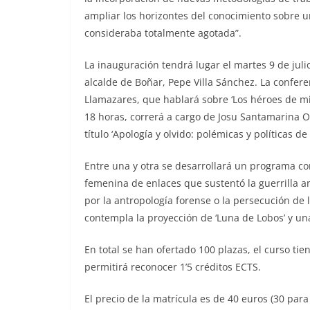
ampliar los horizontes del conocimiento sobre u
consideraba totalmente agotada”.
La inauguración tendrá lugar el martes 9 de juli
alcalde de Boñar, Pepe Villa Sánchez. La confere
Llamazares, que hablará sobre ‘Los héroes de mi i
18 horas, correrá a cargo de Josu Santamarina Ot
título ‘Apología y olvido: polémicas y políticas d
Entre una y otra se desarrollará un programa 
femenina de enlaces que sustentó la guerrilla ant
por la antropología forense o la persecución d
contempla la proyección de ‘Luna de Lobos’ y una
En total se han ofertado 100 plazas, el curso tie
permitirá reconocer 1’5 créditos ECTS.
El precio de la matrícula es de 40 euros (30 par