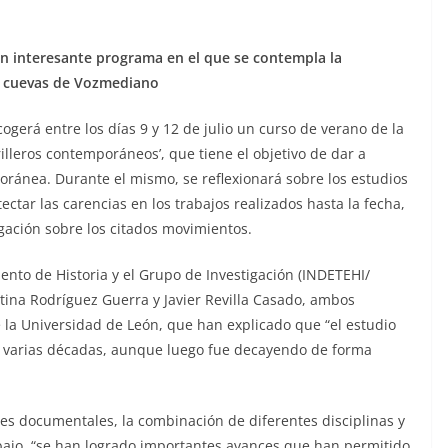
n un interesante programa en el que se contempla la
as cuevas de Vozmediano
gerá entre los días 9 y 12 de julio un curso de verano de la
lleros contemporáneos’, que tiene el objetivo de dar a
oránea. Durante el mismo, se reflexionará sobre los estudios
tectar las carencias en los trabajos realizados hasta la fecha,
gación sobre los citados movimientos.
ento de Historia y el Grupo de Investigación (INDETEHI/
stina Rodríguez Guerra y Javier Revilla Casado, ambos
de la Universidad de León, que han explicado que “el estudio
e varias décadas, aunque luego fue decayendo de forma
es documentales, la combinación de diferentes disciplinas y
bajo, “se han logrado importantes avances que han permitido