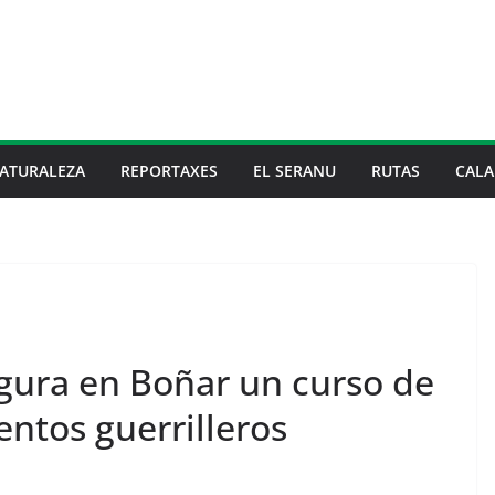
ATURALEZA
REPORTAXES
EL SERANU
RUTAS
CALA
ugura en Boñar un curso de
ntos guerrilleros