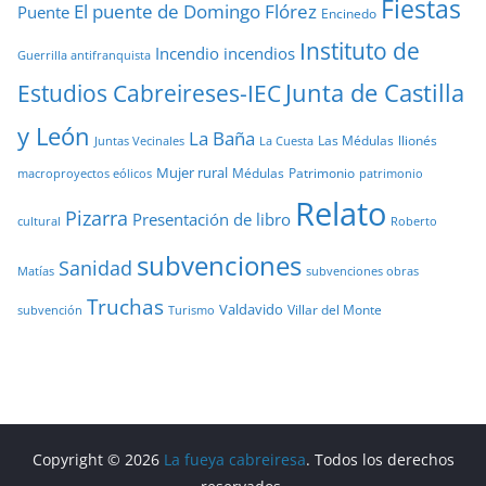
Fiestas
El puente de Domingo Flórez
Puente
Encinedo
Instituto de
Incendio
incendios
Guerrilla antifranquista
Junta de Castilla
Estudios Cabreireses-IEC
y León
La Baña
Las Médulas
llionés
Juntas Vecinales
La Cuesta
Mujer rural
Médulas
Patrimonio
macroproyectos eólicos
patrimonio
Relato
Pizarra
Presentación de libro
cultural
Roberto
subvenciones
Sanidad
Matías
subvenciones obras
Truchas
Valdavido
Villar del Monte
Turismo
subvención
Copyright © 2026
La fueya cabreiresa
. Todos los derechos