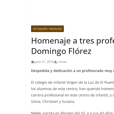
ACTUALIDÁ Y ANUNCIAS
Homenaje a tres prof
Domingo Flórez
junio 21, 2018
J. Arias
Despedida y dedicación a un profesorado muy q
El colegio de infantil Virgen de la Luz de El Pu
los alumnos de este centro, han querido homena
carrera profesional en este centro de infantil, 
Sonia, Christian y Susana.
Sonia
, nacida en Páramo del Sil, y a sus 43 años