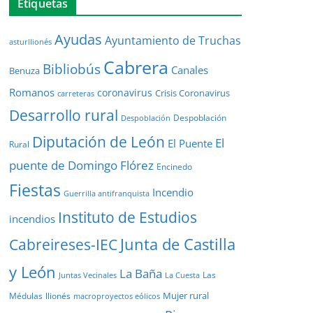
Etiquetas
Ayudas
Ayuntamiento de Truchas
asturllionés
Cabrera
Bibliobús
Canales
Benuza
Romanos
coronavirus
Crisis Coronavirus
carreteras
Desarrollo rural
Despoblación
Despoblación
Diputación de León
El
El Puente
Rural
puente de Domingo Flórez
Encinedo
Fiestas
Incendio
Guerrilla antifranquista
Instituto de Estudios
incendios
Junta de Castilla
Cabreireses-IEC
y León
La Baña
Las
Juntas Vecinales
La Cuesta
Mujer rural
Médulas
llionés
macroproyectos eólicos