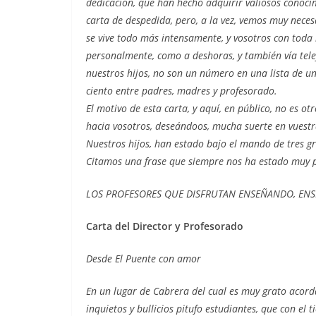
dedicación, que han hecho adquirir valiosos conocim
carta de despedida, pero, a la vez, vemos muy neces
se vive todo más intensamente, y vosotros con toda 
personalmente, como a deshoras, y también vía tele
nuestros hijos, no son un número en una lista de un
ciento entre padres, madres y profesorado.
El motivo de esta carta, y aquí, en público, no es o
hacia vosotros, deseándoos, mucha suerte en vuestr
Nuestros hijos, han estado bajo el mando de tres g
Citamos una frase que siempre nos ha estado muy p
LOS PROFESORES QUE DISFRUTAN ENSEÑANDO, ENS
Carta del Director y Profesorado
Desde El Puente con amor
En un lugar de Cabrera del cual es muy grato acor
inquietos y bullicios pitufo estudiantes, que con e