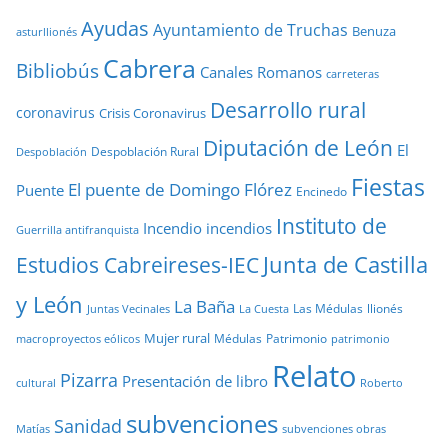
Ayudas
Ayuntamiento de Truchas
Benuza
asturllionés
Cabrera
Bibliobús
Canales Romanos
carreteras
Desarrollo rural
coronavirus
Crisis Coronavirus
Diputación de León
El
Despoblación Rural
Despoblación
Fiestas
El puente de Domingo Flórez
Puente
Encinedo
Instituto de
Incendio
incendios
Guerrilla antifranquista
Junta de Castilla
Estudios Cabreireses-IEC
y León
La Baña
Las Médulas
llionés
Juntas Vecinales
La Cuesta
Mujer rural
Médulas
Patrimonio
macroproyectos eólicos
patrimonio
Relato
Pizarra
Presentación de libro
cultural
Roberto
subvenciones
Sanidad
Matías
subvenciones obras