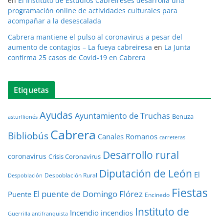
en
El Instituto de Estudios Cabreireses desarrolla una
programación online de actividades culturales para
acompañar a la desescalada
Cabrera mantiene el pulso al coronavirus a pesar del
aumento de contagios – La fueya cabreiresa
en
La Junta
confirma 25 casos de Covid-19 en Cabrera
Etiquetas
Ayudas
Ayuntamiento de Truchas
Benuza
asturllionés
Cabrera
Bibliobús
Canales Romanos
carreteras
Desarrollo rural
coronavirus
Crisis Coronavirus
Diputación de León
El
Despoblación Rural
Despoblación
Fiestas
El puente de Domingo Flórez
Puente
Encinedo
Instituto de
Incendio
incendios
Guerrilla antifranquista