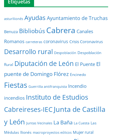
Etiquetas
Ayudas
Ayuntamiento de Truchas
asturllionés
Cabrera
Bibliobús
Canales
Benuza
Romanos
coronavirus
Crisis Coronavirus
carreteras
Desarrollo rural
Despoblación
Despoblación
Diputación de León
El
El Puente
Rural
puente de Domingo Flórez
Encinedo
Fiestas
Incendio
Guerrilla antifranquista
Instituto de Estudios
incendios
Junta de Castilla
Cabreireses-IEC
y León
La Baña
Las
Juntas Vecinales
La Cuesta
Mujer rural
Médulas
llionés
macroproyectos eólicos