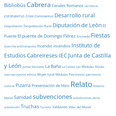
Cabrera
Bibliobús
Canales Romanos
carreteras
Desarrollo rural
coronavirus
Crisis Coronavirus
Diputación de León
El
Despoblación Rural
Despoblación
Fiestas
El puente de Domingo Flórez
Puente
Encinedo
Instituto de
Incendio
incendios
Guerrilla antifranquista
Junta de Castilla
Estudios Cabreireses-IEC
y León
La Baña
Las Médulas
llionés
Juntas Vecinales
La Cuesta
Mujer rural
Médulas
Patrimonio
macroproyectos eólicos
patrimonio
Relato
Pizarra
Presentación de libro
cultural
Roberto
subvenciones
Sanidad
Matías
subvenciones obras
Truchas
Valdavido
Villar del Monte
Turismo
subvención