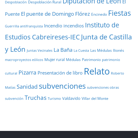
Diputación de León
El
Despoblación Rural
Despoblación
Fiestas
El puente de Domingo Flórez
Puente
Encinedo
Instituto de
Incendio
incendios
Guerrilla antifranquista
Junta de Castilla
Estudios Cabreireses-IEC
y León
La Baña
Las Médulas
llionés
Juntas Vecinales
La Cuesta
Mujer rural
Médulas
Patrimonio
macroproyectos eólicos
patrimonio
Relato
Pizarra
Presentación de libro
cultural
Roberto
subvenciones
Sanidad
Matías
subvenciones obras
Truchas
Valdavido
Villar del Monte
Turismo
subvención