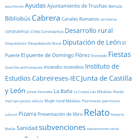
Ayudas
Ayuntamiento de Truchas
Benuza
asturllionés
Cabrera
Bibliobús
Canales Romanos
carreteras
Desarrollo rural
coronavirus
Crisis Coronavirus
Diputación de León
El
Despoblación Rural
Despoblación
Fiestas
El puente de Domingo Flórez
Puente
Encinedo
Instituto de
Incendio
incendios
Guerrilla antifranquista
Junta de Castilla
Estudios Cabreireses-IEC
y León
La Baña
Las Médulas
llionés
Juntas Vecinales
La Cuesta
Mujer rural
Médulas
Patrimonio
macroproyectos eólicos
patrimonio
Relato
Pizarra
Presentación de libro
cultural
Roberto
subvenciones
Sanidad
Matías
subvenciones obras