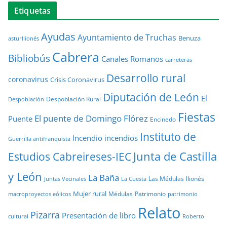
Etiquetas
Ayudas
Ayuntamiento de Truchas
Benuza
asturllionés
Cabrera
Bibliobús
Canales Romanos
carreteras
Desarrollo rural
coronavirus
Crisis Coronavirus
Diputación de León
El
Despoblación Rural
Despoblación
Fiestas
El puente de Domingo Flórez
Puente
Encinedo
Instituto de
Incendio
incendios
Guerrilla antifranquista
Junta de Castilla
Estudios Cabreireses-IEC
y León
La Baña
Las Médulas
llionés
Juntas Vecinales
La Cuesta
Mujer rural
Médulas
Patrimonio
macroproyectos eólicos
patrimonio
Relato
Pizarra
Presentación de libro
cultural
Roberto