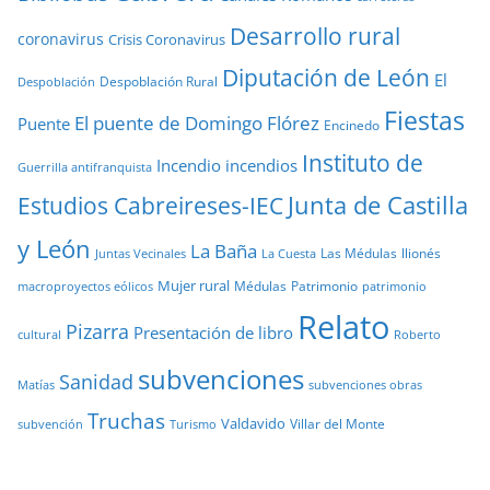
Desarrollo rural
coronavirus
Crisis Coronavirus
Diputación de León
El
Despoblación Rural
Despoblación
Fiestas
El puente de Domingo Flórez
Puente
Encinedo
Instituto de
Incendio
incendios
Guerrilla antifranquista
Junta de Castilla
Estudios Cabreireses-IEC
y León
La Baña
Las Médulas
llionés
Juntas Vecinales
La Cuesta
Mujer rural
Médulas
Patrimonio
macroproyectos eólicos
patrimonio
Relato
Pizarra
Presentación de libro
cultural
Roberto
subvenciones
Sanidad
Matías
subvenciones obras
Truchas
Valdavido
Villar del Monte
Turismo
subvención