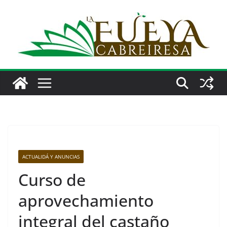
Saltar
al
contenido
ACTUALIDÁ Y ANUNCIAS
Curso de
aprovechamiento
integral del castaño