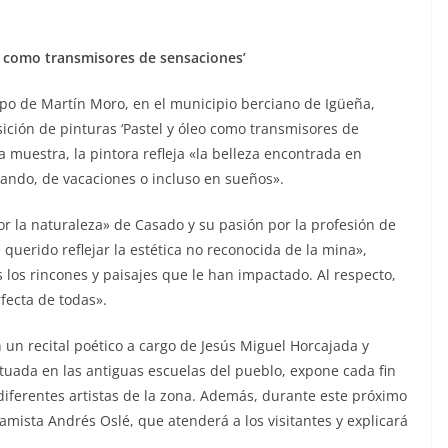
eo como transmisores de sensaciones’
mpo de Martín Moro, en el municipio berciano de Igüeña,
ición de pinturas ‘Pastel y óleo como transmisores de
a muestra, la pintora refleja «la belleza encontrada en
jando, de vacaciones o incluso en sueños».
or la naturaleza» de Casado y su pasión por la profesión de
querido reflejar la estética no reconocida de la mina»,
s los rincones y paisajes que le han impactado. Al respecto,
fecta de todas».
n un recital poético a cargo de Jesús Miguel Horcajada y
situada en las antiguas escuelas del pueblo, expone cada fin
diferentes artistas de la zona. Además, durante este próximo
amista Andrés Oslé, que atenderá a los visitantes y explicará