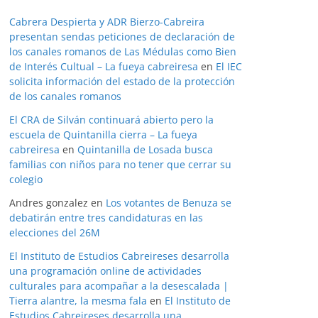
Cabrera Despierta y ADR Bierzo-Cabreira
presentan sendas peticiones de declaración de
los canales romanos de Las Médulas como Bien
de Interés Cultual – La fueya cabreiresa
en
El IEC
solicita información del estado de la protección
de los canales romanos
El CRA de Silván continuará abierto pero la
escuela de Quintanilla cierra – La fueya
cabreiresa
en
Quintanilla de Losada busca
familias con niños para no tener que cerrar su
colegio
Andres gonzalez
en
Los votantes de Benuza se
debatirán entre tres candidaturas en las
elecciones del 26M
El Instituto de Estudios Cabreireses desarrolla
una programación online de actividades
culturales para acompañar a la desescalada |
Tierra alantre, la mesma fala
en
El Instituto de
Estudios Cabreireses desarrolla una