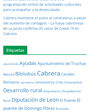
programación online de actividades culturales
para acompañar a la desescalada
Cabrera mantiene el pulso al coronavirus a pesar
del aumento de contagios – La fueya cabreiresa
en
La Junta confirma 25 casos de Covid-19 en
Cabrera
Etiquetas
Ayudas
Ayuntamiento de Truchas
asturllionés
Cabrera
Bibliobús
Canales
Benuza
Romanos
coronavirus
Crisis Coronavirus
carreteras
Desarrollo rural
Despoblación
Despoblación
Diputación de León
El
El Puente
Rural
puente de Domingo Flórez
Encinedo