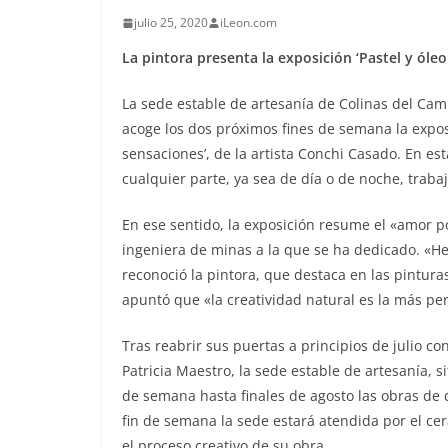
julio 25, 2020
iLeon.com
La pintora presenta la exposición ‘Pastel y ól
La sede estable de artesanía de Colinas del Ca
acoge los dos próximos fines de semana la expos
sensaciones’, de la artista Conchi Casado. En est
cualquier parte, ya sea de día o de noche, traba
En ese sentido, la exposición resume el «amor p
ingeniera de minas a la que se ha dedicado. «He 
reconoció la pintora, que destaca en las pintura
apuntó que «la creatividad natural es la más per
Tras reabrir sus puertas a principios de julio co
Patricia Maestro, la sede estable de artesanía, 
de semana hasta finales de agosto las obras de 
fin de semana la sede estará atendida por el cer
el proceso creativo de su obra.