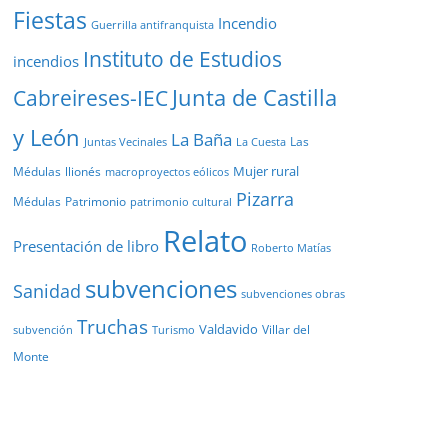
Fiestas
Incendio
Guerrilla antifranquista
Instituto de Estudios
incendios
Junta de Castilla
Cabreireses-IEC
y León
La Baña
Las
Juntas Vecinales
La Cuesta
Mujer rural
Médulas
llionés
macroproyectos eólicos
Pizarra
Médulas
Patrimonio
patrimonio cultural
Relato
Presentación de libro
Roberto Matías
subvenciones
Sanidad
subvenciones obras
Truchas
Valdavido
Villar del
Turismo
subvención
Monte