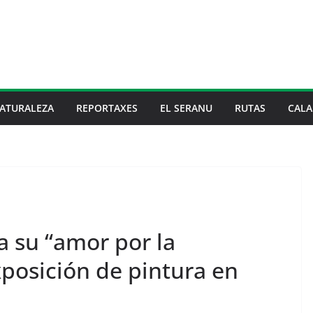
ATURALEZA
REPORTAXES
EL SERANU
RUTAS
CALA
 su “amor por la
posición de pintura en