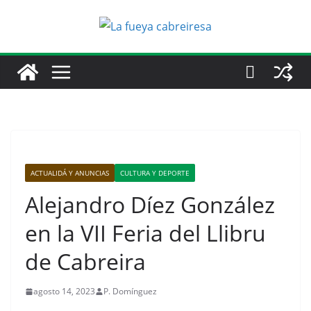
Saltar
al
contenido
ACTUALIDÁ Y ANUNCIAS
CULTURA Y DEPORTE
Alejandro Díez González
en la VII Feria del Llibru
de Cabreira
agosto 14, 2023
P. Domínguez