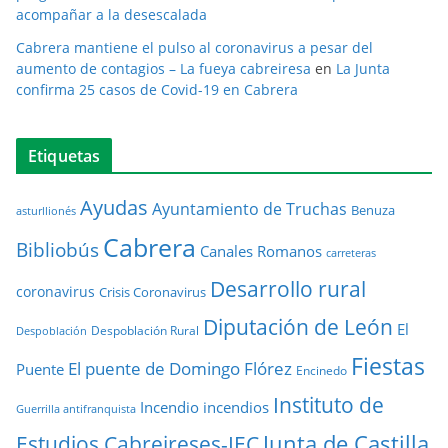
acompañar a la desescalada
Cabrera mantiene el pulso al coronavirus a pesar del
aumento de contagios – La fueya cabreiresa
en
La Junta
confirma 25 casos de Covid-19 en Cabrera
Etiquetas
Ayudas
Ayuntamiento de Truchas
Benuza
asturllionés
Cabrera
Bibliobús
Canales Romanos
carreteras
Desarrollo rural
coronavirus
Crisis Coronavirus
Diputación de León
El
Despoblación Rural
Despoblación
Fiestas
El puente de Domingo Flórez
Puente
Encinedo
Instituto de
Incendio
incendios
Guerrilla antifranquista
Junta de Castilla
Estudios Cabreireses-IEC