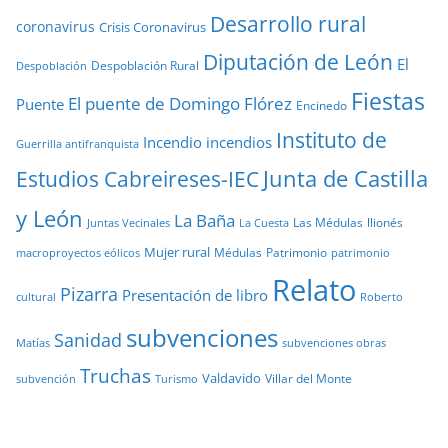
Desarrollo rural
coronavirus
Crisis Coronavirus
Diputación de León
El
Despoblación Rural
Despoblación
Fiestas
El puente de Domingo Flórez
Puente
Encinedo
Instituto de
Incendio
incendios
Guerrilla antifranquista
Junta de Castilla
Estudios Cabreireses-IEC
y León
La Baña
Las Médulas
llionés
Juntas Vecinales
La Cuesta
Mujer rural
Médulas
Patrimonio
macroproyectos eólicos
patrimonio
Relato
Pizarra
Presentación de libro
cultural
Roberto
subvenciones
Sanidad
Matías
subvenciones obras
Truchas
Valdavido
Villar del Monte
Turismo
subvención