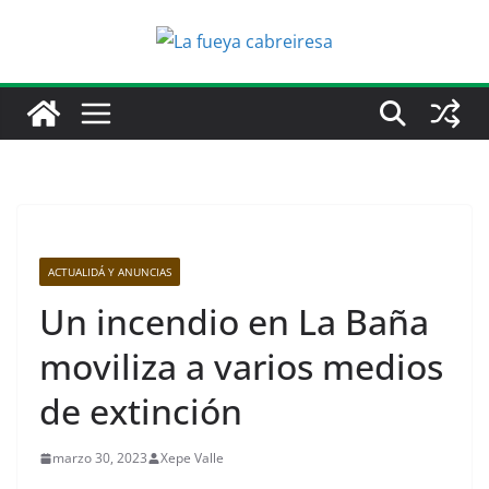
Saltar
al
contenido
ACTUALIDÁ Y ANUNCIAS
Un incendio en La Baña
moviliza a varios medios
de extinción
marzo 30, 2023
Xepe Valle