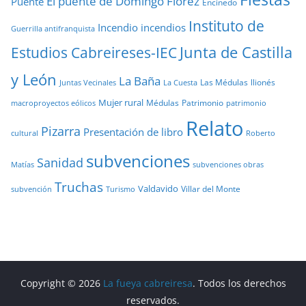
El puente de Domingo Flórez
Puente
Encinedo
Instituto de
Incendio
incendios
Guerrilla antifranquista
Junta de Castilla
Estudios Cabreireses-IEC
y León
La Baña
Las Médulas
llionés
Juntas Vecinales
La Cuesta
Mujer rural
Médulas
Patrimonio
macroproyectos eólicos
patrimonio
Relato
Pizarra
Presentación de libro
cultural
Roberto
subvenciones
Sanidad
Matías
subvenciones obras
Truchas
Valdavido
Villar del Monte
Turismo
subvención
Copyright © 2026
La fueya cabreiresa
. Todos los derechos
reservados.