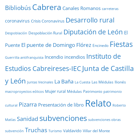
Cabrera
Bibliobús
Canales Romanos
carreteras
Desarrollo rural
coronavirus
Crisis Coronavirus
Diputación de León
El
Despoblación Rural
Despoblación
Fiestas
El puente de Domingo Flórez
Puente
Encinedo
Instituto de
Incendio
incendios
Guerrilla antifranquista
Junta de Castilla
Estudios Cabreireses-IEC
y León
La Baña
Las Médulas
llionés
Juntas Vecinales
La Cuesta
Mujer rural
Médulas
Patrimonio
macroproyectos eólicos
patrimonio
Relato
Pizarra
Presentación de libro
cultural
Roberto
subvenciones
Sanidad
Matías
subvenciones obras
Truchas
Valdavido
Villar del Monte
Turismo
subvención