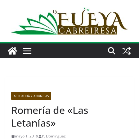
Saltar
al
contenido
ACTUALIDÁ Y ANUNCIAS
Romería de «Las
Letanías»
mayo 1, 2019
P. Domínguez