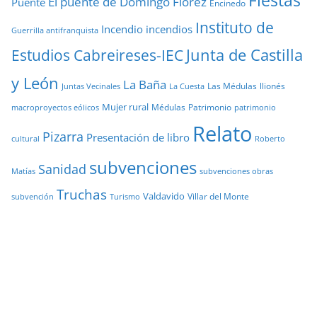
Fiestas
El puente de Domingo Flórez
Puente
Encinedo
Instituto de
Incendio
incendios
Guerrilla antifranquista
Junta de Castilla
Estudios Cabreireses-IEC
y León
La Baña
Las Médulas
llionés
Juntas Vecinales
La Cuesta
Mujer rural
Médulas
Patrimonio
macroproyectos eólicos
patrimonio
Relato
Pizarra
Presentación de libro
cultural
Roberto
subvenciones
Sanidad
Matías
subvenciones obras
Truchas
Valdavido
Villar del Monte
Turismo
subvención