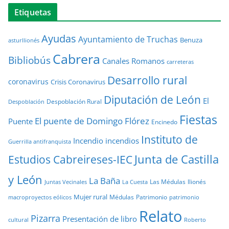
Etiquetas
Ayudas
Ayuntamiento de Truchas
Benuza
asturllionés
Cabrera
Bibliobús
Canales Romanos
carreteras
Desarrollo rural
coronavirus
Crisis Coronavirus
Diputación de León
El
Despoblación Rural
Despoblación
Fiestas
El puente de Domingo Flórez
Puente
Encinedo
Instituto de
Incendio
incendios
Guerrilla antifranquista
Junta de Castilla
Estudios Cabreireses-IEC
y León
La Baña
Las Médulas
llionés
Juntas Vecinales
La Cuesta
Mujer rural
Médulas
Patrimonio
macroproyectos eólicos
patrimonio
Relato
Pizarra
Presentación de libro
cultural
Roberto