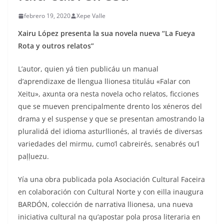
febrero 19, 2020
Xepe Valle
Xairu López presenta la sua novela nueva “La Fueya
Rota y outros relatos”
L’autor, quien yá tien publicáu un manual
d’aprendizaxe de llengua llionesa tituláu «Falar con
Xeitu», axunta ora nesta novela ocho relatos, ficciones
que se mueven prencipalmente drento los xéneros del
drama y el suspense y que se presentan amostrando la
pluralidá del idioma asturllionés, al traviés de diversas
variedades del mirmu, cumo’l cabreirés, senabrés ou’l
paḷḷuezu.
Yía una obra publicada pola Asociación Cultural Faceira
en colaboración con Cultural Norte y con eilla inaugura
BARDÓN, colección de narrativa llionesa, una nueva
iniciativa cultural na qu’apostar pola prosa literaria en