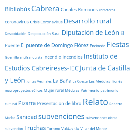
Cabrera
Bibliobús
Canales Romanos
carreteras
Desarrollo rural
coronavirus
Crisis Coronavirus
Diputación de León
El
Despoblación Rural
Despoblación
Fiestas
El puente de Domingo Flórez
Puente
Encinedo
Instituto de
Incendio
incendios
Guerrilla antifranquista
Junta de Castilla
Estudios Cabreireses-IEC
y León
La Baña
Las Médulas
llionés
Juntas Vecinales
La Cuesta
Mujer rural
Médulas
Patrimonio
macroproyectos eólicos
patrimonio
Relato
Pizarra
Presentación de libro
cultural
Roberto
subvenciones
Sanidad
Matías
subvenciones obras
Truchas
Valdavido
Villar del Monte
Turismo
subvención