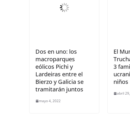
Dos en uno: los
El Mun
macroparques
Truch
eólicos Pichi y
3 fami
Lardeiras entre el
ucran
Bierzo y Galicia se
niños
tramitarán juntos
abril 29
mayo 4, 2022