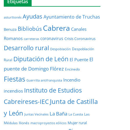
Etiquetas
Ayudas
Ayuntamiento de Truchas
asturllionés
Cabrera
Bibliobús
Canales
Benuza
Romanos
coronavirus
Crisis Coronavirus
carreteras
Desarrollo rural
Despoblación
Despoblación
Diputación de León
El
El Puente
Rural
puente de Domingo Flórez
Encinedo
Fiestas
Incendio
Guerrilla antifranquista
Instituto de Estudios
incendios
Junta de Castilla
Cabreireses-IEC
y León
La Baña
Las
Juntas Vecinales
La Cuesta
Mujer rural
Médulas
llionés
macroproyectos eólicos