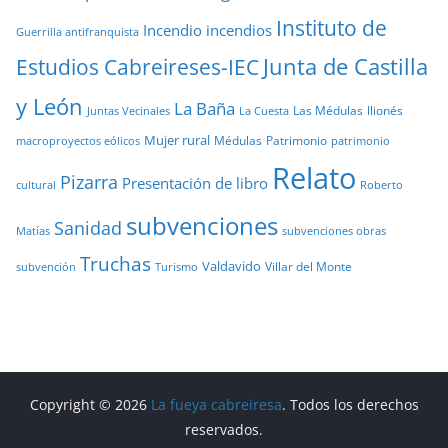
Instituto de
Incendio
incendios
Guerrilla antifranquista
Junta de Castilla
Estudios Cabreireses-IEC
y León
La Baña
Las Médulas
llionés
Juntas Vecinales
La Cuesta
Mujer rural
Médulas
Patrimonio
macroproyectos eólicos
patrimonio
Relato
Pizarra
Presentación de libro
cultural
Roberto
subvenciones
Sanidad
Matías
subvenciones obras
Truchas
Valdavido
Villar del Monte
Turismo
subvención
Copyright © 2026
La fueya cabreiresa
. Todos los derechos
reservados.