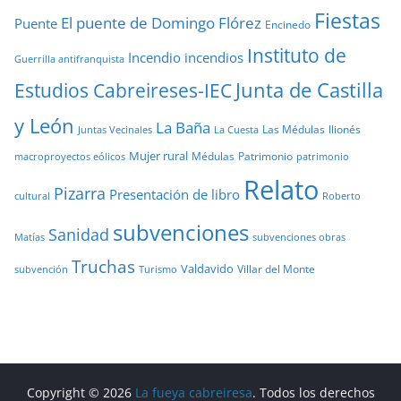
Fiestas
El puente de Domingo Flórez
Puente
Encinedo
Instituto de
Incendio
incendios
Guerrilla antifranquista
Junta de Castilla
Estudios Cabreireses-IEC
y León
La Baña
Las Médulas
llionés
Juntas Vecinales
La Cuesta
Mujer rural
Médulas
Patrimonio
macroproyectos eólicos
patrimonio
Relato
Pizarra
Presentación de libro
cultural
Roberto
subvenciones
Sanidad
Matías
subvenciones obras
Truchas
Valdavido
Villar del Monte
Turismo
subvención
Copyright © 2026
La fueya cabreiresa
. Todos los derechos