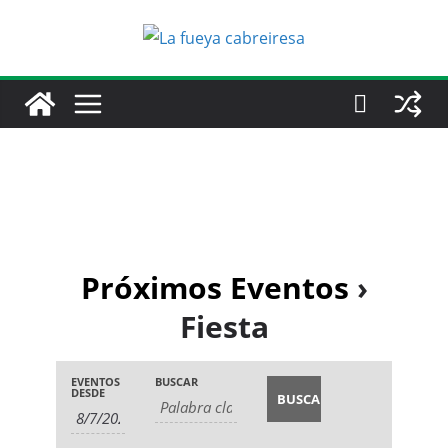
Saltar
al
contenido
Próximos Eventos
›
Fiesta
N
B
EVENTOS
BUSCAR
N
DESDE
a
ú
a