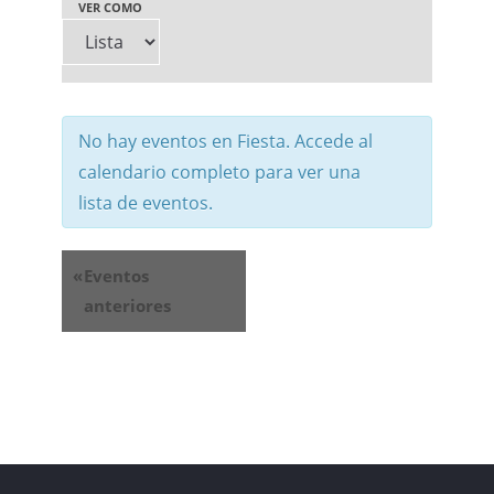
v
s
VER COMO
v
e
q
e
g
u
g
a
e
No hay eventos en Fiesta. Accede al
a
calendario completo para ver una
c
d
c
lista de eventos.
i
a
i
ó
d
«
Eventos
ó
anteriores
n
e
n
d
E
d
e
v
e
b
e
v